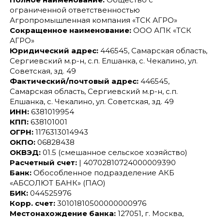
ограниченной ответственностью
Агропромышленная компания «ТСК АГРО»
Сокращенное наименование:
ООО АПК «ТСК
АГРО»
Юридический адрес:
446545, Самарская область,
Сергиевский м.р-н, с.п. Елшанка, с. Чекалино, ул.
Советская, зд. 49
Фактический/почтовый адрес:
446545,
Самарская область, Сергиевский м.р-н, с.п.
Елшанка, с. Чекалино, ул. Советская, зд. 49
ИНН:
6381019954
КПП:
638101001
ОГРН:
1176313014943
ОКПО:
06828438
ОКВЭД:
01.5 (смешанное сельское хозяйство)
Расчетный счет:
| 40702810724000009390
Банк:
Обособленное подразделение АКБ
«АБСОЛЮТ БАНК» (ПАО)
БИК:
044525976
Корр. счет:
30101810500000000976
Местонахождение банка:
127051, г. Москва,