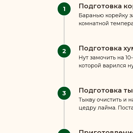
Подготовка к
Баранью корейку з
комнатной темпера
Подготовка ху
Нут замочить на 10-
которой варился н
Подготовка т
Тыкву очистить и н
цедру лайма. Поста
Приготовлени