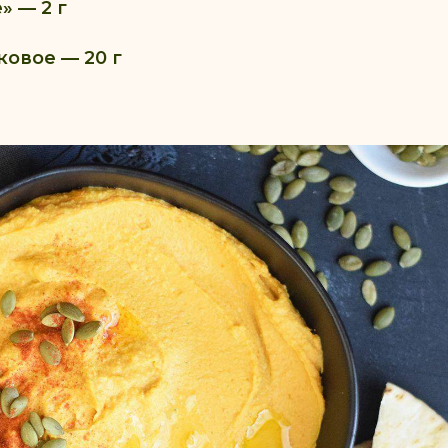
» — 2 г
овое — 20 г