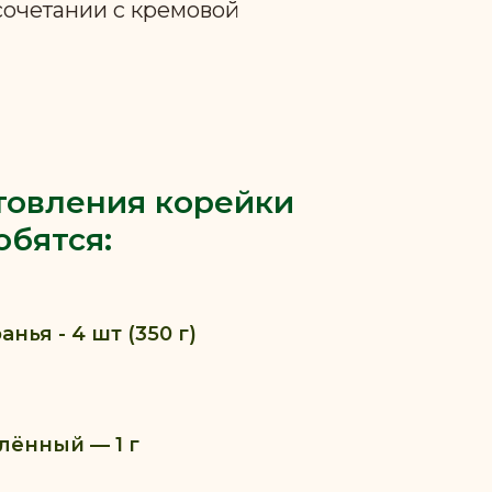
сочетании с кремовой
товления корейки
обятся:
нья - 4 шт (350 г)
лённый — 1 г