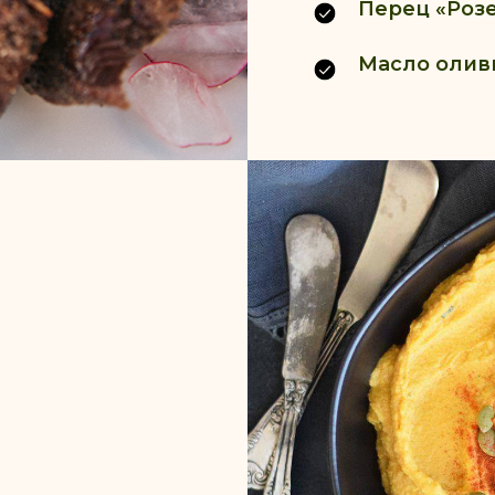
Перец «Розе
Масло оливк
а