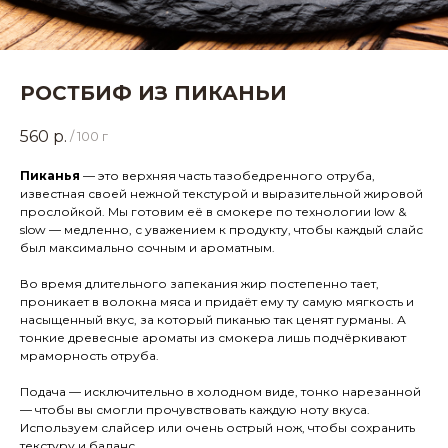
РОСТБИФ ИЗ ПИКАНЬИ
560
р.
/
100 г
Пиканья
— это верхняя часть тазобедренного отруба,
известная своей нежной текстурой и выразительной жировой
прослойкой. Мы готовим её в смокере по технологии low &
slow — медленно, с уважением к продукту, чтобы каждый слайс
был максимально сочным и ароматным.
Во время длительного запекания жир постепенно тает,
проникает в волокна мяса и придаёт ему ту самую мягкость и
насыщенный вкус, за который пиканью так ценят гурманы. А
тонкие древесные ароматы из смокера лишь подчёркивают
мраморность отруба.
Подача — исключительно в холодном виде, тонко нарезанной
— чтобы вы смогли прочувствовать каждую ноту вкуса.
Используем слайсер или очень острый нож, чтобы сохранить
текстуру и баланс.