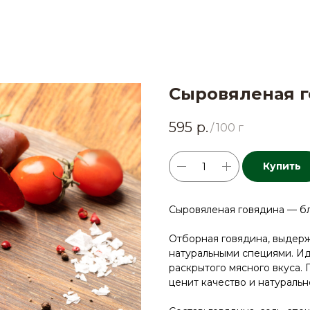
Сыровяленая 
595
р.
/
100 г
Купить
Сыровяленая говядина — бл
Отборная говядина, выдерж
натуральными специями. Ид
раскрытого мясного вкуса. 
ценит качество и натуральн