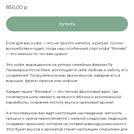
850,00
р.
Купить
Если для вас кофе — это не просто напиток, а ритуал, полон
волшебства и чудес, тогда наш особенный сорт кофе "Фильтр"
— это именно то, что вам нужно!
Это кофе, выращенное на уютных семейных фермах Ла
Пальмира в Коста-Рике, воплощает в себе любовь и заботу его
создателей. Погрузитесь в мир ярких вкусов, заварив его в
воронке, френч-прессе или сифоне.
Каждая чашка "Фильтра" — это легкий фруктовый вдох, где
сочетаются ноты свежего зелёного яблока и экзотической
карамболы, сохраняя чистоту вкуса и ореховый аромат.
А в послевкусии вас ждет настоящее наслаждение: мягкость
грецкого ореха переплетается с нежной сладостью леденцов,
создавая гармонию, которая не оставит равнодушным никого.
Этот букет вкусов и ароматов станет настоящим открытием для